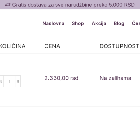
Gratis dostava za sve narudžbine preko 5.000 RSD
Naslovna
Shop
Akcija
Blog
Čes
KOLIČINA
CENA
DOSTUPNOST
2.330,00
rsd
Na zalihama