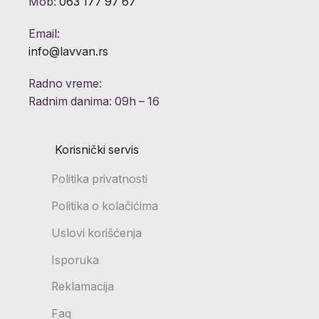
Mob:
063 177 97 67
Email:
info@lavvan.rs
Radno vreme:
Radnim danima: 09h – 16
Korisnički servis
Politika privatnosti
Politika o kolačićima
Uslovi korišćenja
Isporuka
Reklamacija
Faq