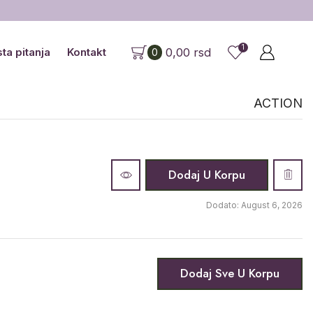
1
ta pitanja
Kontakt
0,00
rsd
0
ACTION
Dodaj U Korpu
Dodato: August 6, 2026
Dodaj Sve U Korpu