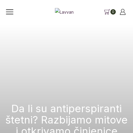
0
Da li su antiperspiranti
štetni? Razbijamo mitove
i otkrivamo činjenice