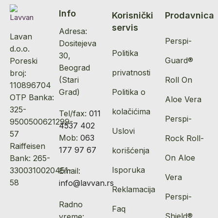
Info
Korisnički
Prodavnica
servis
Adresa:
Lavan
Perspi-
Dositejeva
d.o.o.
Politika
30,
Guard®
Poreski
Beograd
privatnosti
broj:
(Stari
Roll On
110896704
Grad)
Politika o
OTP Banka:
Aloe Vera
325-
kolačićima
Tel/fax:
011
Perspi-
9500500621299-
4537 402
Uslovi
57
Mob:
063
Rock Roll-
Raiffeisen
177 97 67
korišćenja
On Aloe
Bank: 265-
Isporuka
3300310020451-
Email:
Vera
58
info@lavvan.rs
Reklamacija
Perspi-
Radno
Faq
Shield®
vreme: