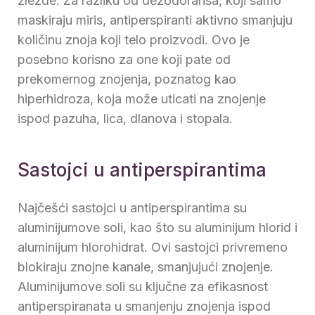
žlezde. Za razliku od dezodoransa, koji samo
maskiraju miris, antiperspiranti aktivno smanjuju
količinu znoja koji telo proizvodi. Ovo je
posebno korisno za one koji pate od
prekomernog znojenja, poznatog kao
hiperhidroza, koja može uticati na znojenje
ispod pazuha, lica, dlanova i stopala.
Sastojci u antiperspirantima
Najčešći sastojci u antiperspirantima su
aluminijumove soli, kao što su aluminijum hlorid i
aluminijum hlorohidrat. Ovi sastojci privremeno
blokiraju znojne kanale, smanjujući znojenje.
Aluminijumove soli su ključne za efikasnost
antiperspiranata u smanjenju znojenja ispod