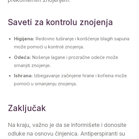
Saveti za kontrolu znojenja
Higijena:
Redovno tuširanje i korišćenje blagih sapuna
može pomoći u kontroli znojenja.
Odeća:
Nošenje lagane i prozračne odeće može
smanjiti znojenje.
Ishrana:
Izbegavanje začinjene hrane i kofeina može
pomoći u smanjenju znojenja.
Zaključak
Na kraju, važno je da se informišete i donosite
odluke na osnovu činjenica. Antiperspiranti su